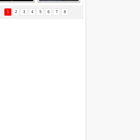
EÇİL ÖZYANIK
Delta uçağına 
Ford Focus RS 
 Değişti?
yıldırım çarptı
(2015)
1
2
3
4
5
6
7
8
DNAN SAKA
iman Kenti Aliağa"
ERİÇ KÖYATASI
yraksız Vatan !