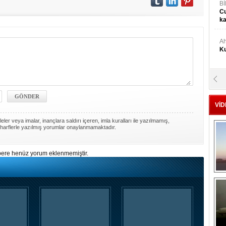
Bİ
Cu
ka
Ah
Ku
M
Ku
VİD
M.
ler veya imalar, inançlara saldırı içeren, imla kuralları ile yazılmamış,
Ya
harflerle yazılmış yorumlar onaylanmamaktadır.
ere henüz yorum eklenmemiştir.
Mu
Si
A
Ge