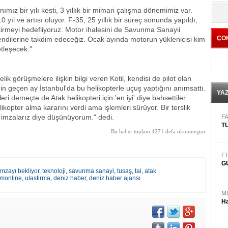
yö
mız bir yılı kesti, 3 yıllık bir mimari çalışma dönemimiz var.
10 yıl ve artısı oluyor. F-35, 25 yıllık bir süreç sonunda yapıldı,
tirmeyi hedefliyoruz. Motor ihalesini de Savunma Sanayii
ÇO
endilerine takdim edeceğiz. Ocak ayında motorun yüklenicisi kim
etleşecek."
lik görüşmelere ilişkin bilgi veren Kotil, kendisi de pilot olan
 geçen ay İstanbul'da bu helikopterle uçuş yaptığını anımsattı.
YA
i demeçte de Atak helikopteri için 'en iyi' diye bahsettiler.
opter alma kararını verdi ama işlemleri sürüyor. Bir terslik
imzalarız diye düşünüyorum." dedi.
FA
TÜ
Bu haber toplam 4271 defa okunmuştur
E
G
 imzayı bekliyor
,
teknoloji
,
savunma sanayi
,
tusaş
,
tai
,
atak
imonline
,
ulastirma
,
deniz haber
,
deniz haber ajansı
M
Ha