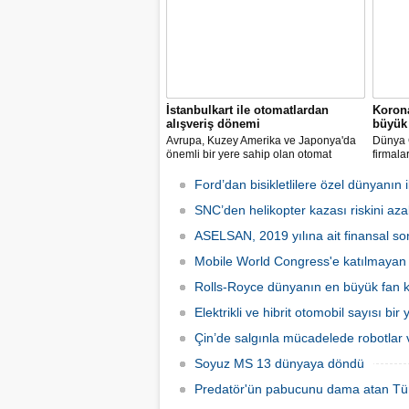
İstanbulkart ile otomatlardan
Korona
alışveriş dönemi
büyük 
Avrupa, Kuzey Amerika ve Japonya'da
Dünya G
önemli bir yere sahip olan otomat
firmala
sektörü Türkiye’de ilk defa Tureks
Mobil 
Uluslararası Fuarcılık tarafından
yapılma
Ford’dan bisikletlilere özel dünyanın il
düzenlenen Otomat Teknolojileri ve Self
Servis Sistemler Fuarı VENDEX
SNC’den helikopter kazası riskini azal
Turkey’de bir araya geldi.
ASELSAN, 2019 yılına ait finansal son
Mobile World Congress'e katılmayan şi
Rolls-Royce dünyanın en büyük fan ka
Elektrikli ve hibrit otomobil sayısı bir
Çin’de salgınla mücadelede robotlar v
Soyuz MS 13 dünyaya döndü
Predatör'ün pabucunu dama atan Tü