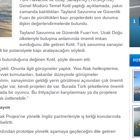
Genel Müdürü Temel Kotil yaptığı açıklamada, yakın
zamanda katıldıkları Tayland Savunma ve Güvenlik
Fuarı ile yürüttükleri bazı projelerdeki son duruma
1
ilişkin değerlendirmelerde bulundu.
Tayland Savunma ve Güvenlik Fuarı'nın, Uzak Doğu
ülkeleriyle buluşma anlamında önemli imkan
sunduğunu dile getiren Kotil, Türk savunma sanayisi
i bir potansiyele kapı aralayacağını söyledi.
arı bulunduğuna değinen Kotil, şöyle devam etti:
FOT
ekti. Onunla ilgili görüşmeler yaptık. Yine Atak helikopterine,
 Kuvvet komutanları, bakanlar düzeyinde görüşmeler
tılımı, sanayimizin geldiği yerin görülmesi açısından çok önemli
açlar var, kendi projeleri de var. Burada Türk şirketlerine önemli
ada bir oyuncu. Bu ihtiyaçların karşılanması ya da projelere
k üstlenebilir."
Tü
sayım
k Projesi'ne yönelik İngiliz partnerleriyle iş birliği konularında
lirtti.
dından prototipe yönelik aşamaya geçileceğini dile getiren