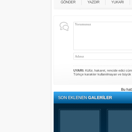
UYARI:
Küfür, hakaret, rencide edici cümle
Türkçe karakter kullanılmayan ve büyük 
Bu hab
SON EKLENEN
GALERİLER