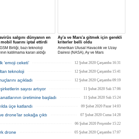
virüs salgını dünyanın en
Ay'a ve Mars'a gitmek için gerekli
mobil fuarını iptal ettirdi
kriterler belli oldu
SM Birliği, bazı teknoloji
Amerikan Ulusal Havacılık ve Uzay
rının katılmama kararı aldığı
Dairesi (NASA), Ay ve Mars
Dünya Kongresi'nin
görevlerinde yer alacak yeni astronotlar
yacağını açıkladı.
için ilan verdi.
k ‘emoji ceketi’
12 Şubat 2020 Çarşamba 16:31
tan teknoloji
12 Şubat 2020 Çarşamba 15:41
uçlarını açıkladı
12 Şubat 2020 Çarşamba 09:19
rketlerin sayısı artıyor
11 Şubat 2020 Salı 17:06
natlarının üretimine başladı
11 Şubat 2020 Salı 15:24
 yılda üçe katlandı
09 Şubat 2020 Pazar 14:03
e drone’lar sokağa çıktı
07 Şubat 2020 Cuma 14:28
06 Şubat 2020 Perşembe 15:22
rk drone
05 Şubat 2020 Çarşamba 17:07