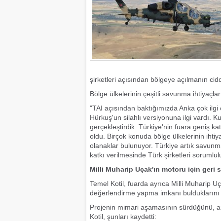
şirketleri açısından bölgeye açılmanın cidd
Bölge ülkelerinin çeşitli savunma ihtiyaçl
"TAI açısından baktığımızda Anka çok ilgi ç
Hürkuş'un silahlı versiyonuna ilgi vardı.
gerçekleştirdik. Türkiye'nin fuara geniş ka
oldu. Birçok konuda bölge ülkelerinin ihtiy
olanaklar bulunuyor. Türkiye artık savunm
katkı verilmesinde Türk şirketleri sorumlulu
Milli Muharip Uçak'ın motoru için geri 
Temel Kotil, fuarda ayrıca Milli Muharip Uça
değerlendirme yapma imkanı bulduklarını be
Projenin mimari aşamasının sürdüğünü, ar
Kotil, şunları kaydetti: