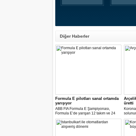
Diğer Haberler
Formula E pilotları sanal ortamda
Arçeli
yarışıyor
üretti
ABB FIA Formula E Şampiyonası,
Korona
Formula E’de yarışan 12 takım ve 24
solunum 
pilot ile birlikte “ABB Formula E Race at
solunum
Home Challenge” organizasyonunda
Biyomed
yarışacak.
ASELS
Mühendi