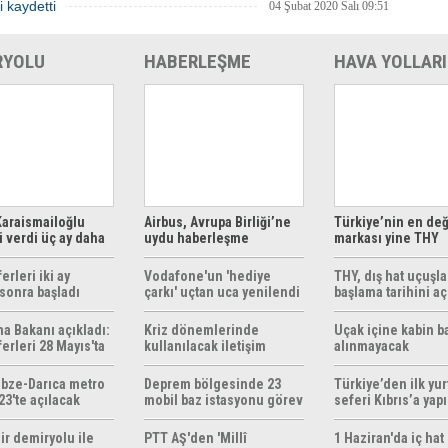
i kaydetti
04 Şubat 2020 Salı 09:51
RYOLU
HABERLEŞME
HAVA YOLLARI
araismailoğlu
Airbus, Avrupa Birliği’ne
Türkiye’nin en değ
 verdi üç ay daha
uydu haberleşme
markası yine THY
z
çözümleri sunuyor
erleri iki ay
Vodafone'un 'hediye
THY, dış hat uçuşla
sonra başladı
çarkı' uçtan uca yenilendi
başlama tarihini aç
ma Bakanı açıkladı:
Kriz dönemlerinde
Uçak içine kabin b
erleri 28 Mayıs'ta
kullanılacak iletişim
alınmayacak
r
yöntemleri rehberi
hazırlandı
bze-Darıca metro
Deprem bölgesinde 23
Türkiye’den ilk yurt
23'te açılacak
mobil baz istasyonu görev
seferi Kıbrıs’a yap
yapıyor
ir demiryolu ile
PTT AŞ'den 'Millî
1 Haziran'da iç hat