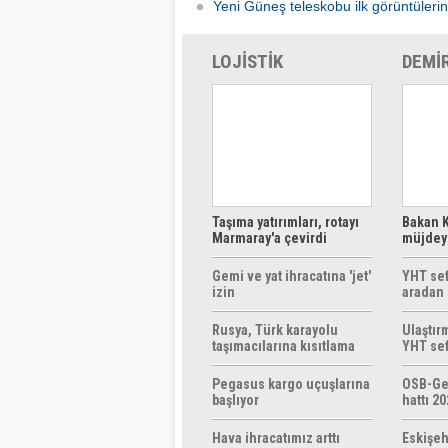
Yeni Güneş teleskobu ilk görüntülerin
LOJİSTİK
DEMİ
Taşıma yatırımları, rotayı
Bakan K
Marmaray'a çevirdi
müjdeyi
ücretsi
Gemi ve yat ihracatına 'jet'
YHT sef
izin
aradan 
Rusya, Türk karayolu
Ulaştır
taşımacılarına kısıtlama
YHT sef
getirebilir
başlıyo
Pegasus kargo uçuşlarına
OSB-Ge
başlıyor
hattı 20
Hava ihracatımız arttı
Eskişeh