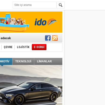
t edecek
ÇEVRE
LOJİSTİK
E-DERGİ
ğlayacak
OMOTİV
TEKNOLOJİ
LİMANLAR
i