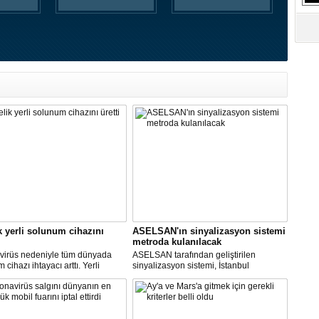
S
Ne
A
"L
M
Ba
k yerli solunum cihazını
ASELSAN'ın sinyalizasyon sistemi
metroda kulanılacak
virüs nedeniyle tüm dünyada
ASELSAN tarafından geliştirilen
cihazı ihtayacı arttı. Yerli
sinyalizasyon sistemi, İstanbul
 cihazı için ilk çalışmayı, Biosys
metrosunda kullanılacak.
ikal tasarladı, Arçelik üretti.
AN ve Baykar Savunma
sleri teknik destek verdi.