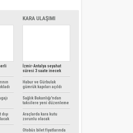
KARA ULAŞIMI
erli
İzmir-Antalya seyahat
süresi 3 saate inecek
rının
Habur ve Gürbulak
ıkladı
gümrük kapıları açıldı
agajı
Sağlık Bakanlığı'ndan
taksilere yeni düzenleme
 dışı
Araçlarda kara kutu
ılacak
zorunlu olacak
Otobüs bilet fiyatlarında