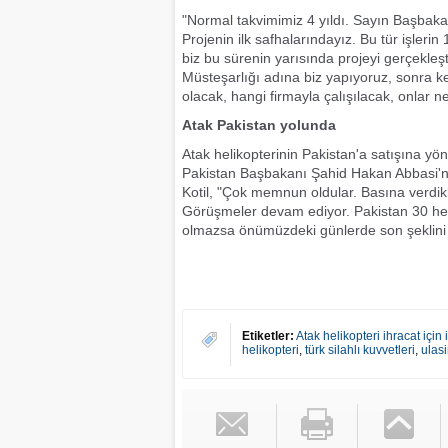
"Normal takvimimiz 4 yıldı. Sayın Başbakanı
Projenin ilk safhalarındayız. Bu tür işlerin 
biz bu sürenin yarısında projeyi gerçekleş
Müsteşarlığı adına biz yapıyoruz, sonra k
olacak, hangi firmayla çalışılacak, onlar n
Atak Pakistan yolunda
Atak helikopterinin Pakistan'a satışına yöne
Pakistan Başbakanı Şahid Hakan Abbasi'nin
Kotil, "Çok memnun oldular. Basına verdikler
Görüşmeler devam ediyor. Pakistan 30 helik
olmazsa önümüzdeki günlerde son şeklini 
Etiketler:
Atak helikopteri ihracat için
helikopteri
,
türk silahlı kuvvetleri
,
ulas