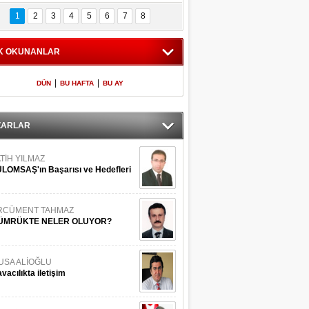
Bilinmeyen 
İşte Meclis'e giren 
nleriyle İstanbul 
600 milletvekilinin 
1
2
3
4
5
6
7
8
Adaları
listesi
K OKUNANLAR
|
|
DÜN
BU HAFTA
BU AY
ZARLAR
TİH YILMAZ
LOMSAŞ'ın Başarısı ve Hedefleri
RCÜMENT TAHMAZ
ÜMRÜKTE NELER OLUYOR?
USA ALİOĞLU
vacılıkta iletişim